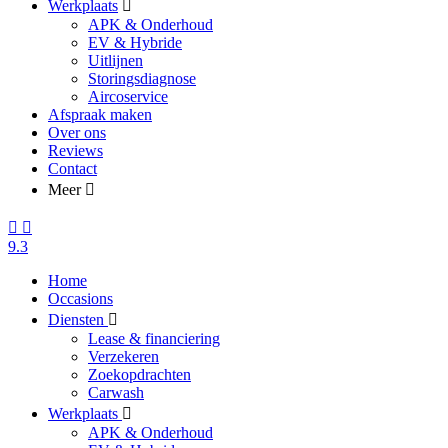
Werkplaats
APK & Onderhoud
EV & Hybride
Uitlijnen
Storingsdiagnose
Aircoservice
Afspraak maken
Over ons
Reviews
Contact
Meer
9.3
Home
Occasions
Diensten
Lease & financiering
Verzekeren
Zoekopdrachten
Carwash
Werkplaats
APK & Onderhoud