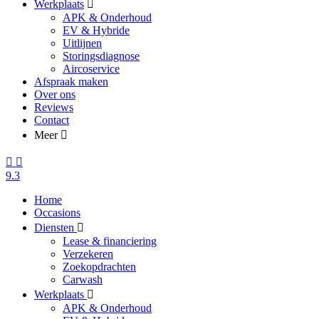
Werkplaats
APK & Onderhoud
EV & Hybride
Uitlijnen
Storingsdiagnose
Aircoservice
Afspraak maken
Over ons
Reviews
Contact
Meer
9.3
Home
Occasions
Diensten
Lease & financiering
Verzekeren
Zoekopdrachten
Carwash
Werkplaats
APK & Onderhoud