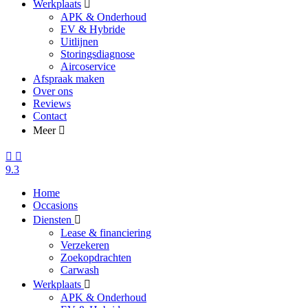
Werkplaats
APK & Onderhoud
EV & Hybride
Uitlijnen
Storingsdiagnose
Aircoservice
Afspraak maken
Over ons
Reviews
Contact
Meer
9.3
Home
Occasions
Diensten
Lease & financiering
Verzekeren
Zoekopdrachten
Carwash
Werkplaats
APK & Onderhoud