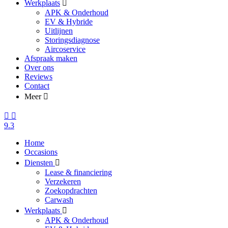
Werkplaats
APK & Onderhoud
EV & Hybride
Uitlijnen
Storingsdiagnose
Aircoservice
Afspraak maken
Over ons
Reviews
Contact
Meer
9.3
Home
Occasions
Diensten
Lease & financiering
Verzekeren
Zoekopdrachten
Carwash
Werkplaats
APK & Onderhoud