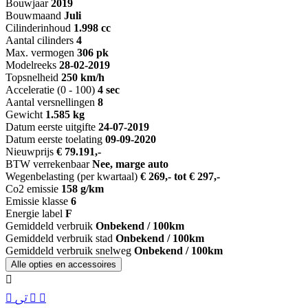
Bouwjaar
2019
Bouwmaand
Juli
Cilinderinhoud
1.998 cc
Aantal cilinders
4
Max. vermogen
306 pk
Modelreeks
28-02-2019
Topsnelheid
250 km/h
Acceleratie (0 - 100)
4 sec
Aantal versnellingen
8
Gewicht
1.585 kg
Datum eerste uitgifte
24-07-2019
Datum eerste toelating
09-09-2020
Nieuwprijs
€ 79.191,-
BTW verrekenbaar
Nee, marge auto
Wegenbelasting (per kwartaal)
€ 269,- tot € 297,-
Co2 emissie
158 g/km
Emissie klasse
6
Energie label
F
Gemiddeld verbruik
Onbekend / 100km
Gemiddeld verbruik stad
Onbekend / 100km
Gemiddeld verbruik snelweg
Onbekend / 100km
Alle opties en accessoires