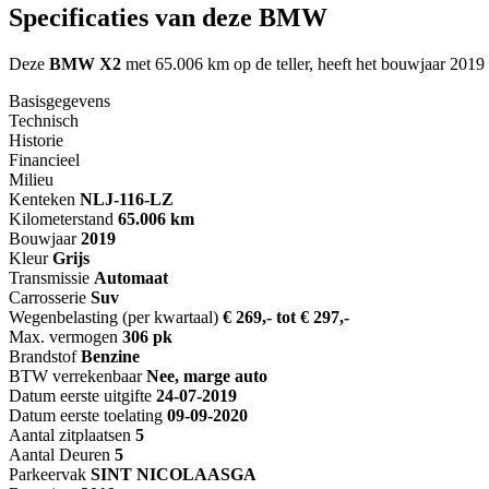
Specificaties van deze BMW
Deze
BMW X2
met 65.006 km op de teller, heeft het bouwjaar 2019 
Basisgegevens
Technisch
Historie
Financieel
Milieu
Kenteken
NL
J-116-LZ
Kilometerstand
65.006 km
Bouwjaar
2019
Kleur
Grijs
Transmissie
Automaat
Carrosserie
Suv
Wegenbelasting (per kwartaal)
€ 269,- tot € 297,-
Max. vermogen
306 pk
Brandstof
Benzine
BTW verrekenbaar
Nee, marge auto
Datum eerste uitgifte
24-07-2019
Datum eerste toelating
09-09-2020
Aantal zitplaatsen
5
Aantal Deuren
5
Parkeervak
SINT NICOLAASGA