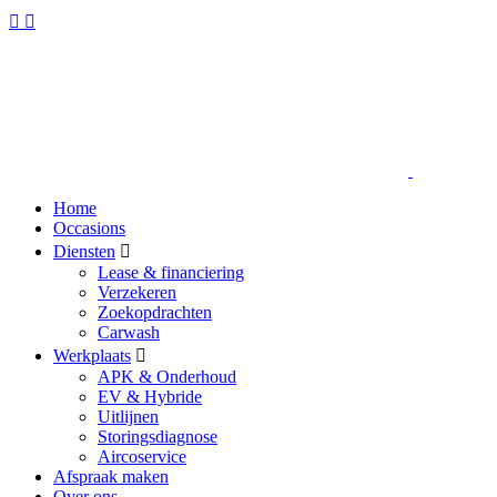
Home
Occasions
Diensten
Lease & financiering
Verzekeren
Zoekopdrachten
Carwash
Werkplaats
APK & Onderhoud
EV & Hybride
Uitlijnen
Storingsdiagnose
Aircoservice
Afspraak maken
Over ons