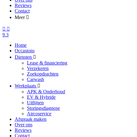
Reviews
Contact
Meer
9.3
Home
Occasions
Diensten
Lease & financiering
Verzekeren
Zoekopdrachten
Carwash
Werkplaats
APK & Onderhoud
EV & Hybride
Uitlijnen
Storingsdiagnose
Aircoservice
Afspraak maken
Over ons
Reviews
Contact