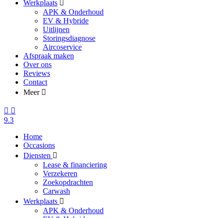
Werkplaats
APK & Onderhoud
EV & Hybride
Uitlijnen
Storingsdiagnose
Aircoservice
Afspraak maken
Over ons
Reviews
Contact
Meer
9.3
Home
Occasions
Diensten
Lease & financiering
Verzekeren
Zoekopdrachten
Carwash
Werkplaats
APK & Onderhoud