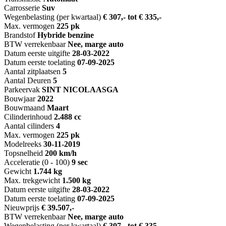
Carrosserie
Suv
Wegenbelasting (per kwartaal)
€ 307,- tot € 335,-
Max. vermogen
225 pk
Brandstof
Hybride benzine
BTW verrekenbaar
Nee, marge auto
Datum eerste uitgifte
28-03-2022
Datum eerste toelating
07-09-2025
Aantal zitplaatsen
5
Aantal Deuren
5
Parkeervak
SINT NICOLAASGA
Bouwjaar
2022
Bouwmaand
Maart
Cilinderinhoud
2.488 cc
Aantal cilinders
4
Max. vermogen
225 pk
Modelreeks
30-11-2019
Topsnelheid
200 km/h
Acceleratie (0 - 100)
9 sec
Gewicht
1.744 kg
Max. trekgewicht
1.500 kg
Datum eerste uitgifte
28-03-2022
Datum eerste toelating
07-09-2025
Nieuwprijs
€ 39.507,-
BTW verrekenbaar
Nee, marge auto
Wegenbelasting (per kwartaal)
€ 307,- tot € 335,-