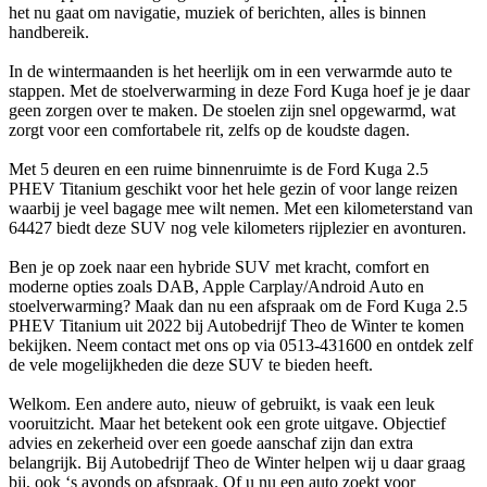
het nu gaat om navigatie, muziek of berichten, alles is binnen
handbereik.
In de wintermaanden is het heerlijk om in een verwarmde auto te
stappen. Met de stoelverwarming in deze Ford Kuga hoef je je daar
geen zorgen over te maken. De stoelen zijn snel opgewarmd, wat
zorgt voor een comfortabele rit, zelfs op de koudste dagen.
Met 5 deuren en een ruime binnenruimte is de Ford Kuga 2.5
PHEV Titanium geschikt voor het hele gezin of voor lange reizen
waarbij je veel bagage mee wilt nemen. Met een kilometerstand van
64427 biedt deze SUV nog vele kilometers rijplezier en avonturen.
Ben je op zoek naar een hybride SUV met kracht, comfort en
moderne opties zoals DAB, Apple Carplay/Android Auto en
stoelverwarming? Maak dan nu een afspraak om de Ford Kuga 2.5
PHEV Titanium uit 2022 bij Autobedrijf Theo de Winter te komen
bekijken. Neem contact met ons op via 0513-431600 en ontdek zelf
de vele mogelijkheden die deze SUV te bieden heeft.
Welkom. Een andere auto, nieuw of gebruikt, is vaak een leuk
vooruitzicht. Maar het betekent ook een grote uitgave. Objectief
advies en zekerheid over een goede aanschaf zijn dan extra
belangrijk. Bij Autobedrijf Theo de Winter helpen wij u daar graag
bij, ook ‘s avonds op afspraak. Of u nu een auto zoekt voor