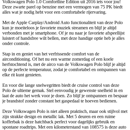
Volkswagen Polo 1.0 Comfortline Edition uit 2016 iets voor jou!
Deze zwarte parel op benzine met een vermogen van 75 PK biedt
alles wat je nodig hebt voor een comfortabele rijervaring.
Met de Apple Carplay/Android Auto functionaliteit van deze Polo
kun je moeiteloos je favoriete muziek streamen en blijf je altijd
verbonden met je smartphone. Of je nu naar je favoriete afspeellijst
luistert of handsfree wilt bellen, met deze handige optie heb je alles
onder controle.
Stap in en geniet van het verfrissende comfort van de
airconditioning. Of het nu een warme zomerdag of een koele
herfstochtend is, met de airco van de Volkswagen Polo blijf je altijd
op de perfecte temperatuur, zodat je comfortabel en ontspannen van
elke rit kunt genieten.
En voor die lange snelwegritten biedt de cruise control van deze
Polo de ultieme gemak. Stel eenvoudig je gewenste snelheid in en
laat de auto het werk voor je doen. Zo blijf je ontspannen en bespaar
je brandstof zonder constant het gaspedaal te hoeven bedienen.
Deze Volkswagen Polo is niet alleen praktisch, maar ook stijlvol met
zijn strakke design en metallic lak. Met 5 deuren en een ruime
kofferbak is deze hatchback perfect voor dagelijks gebruik en
spontane roadtrips. Met een kilometerstand van 108575 is deze auto