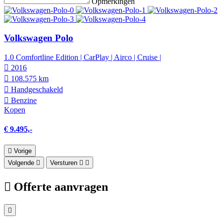
Opmerkingen
Volkswagen Polo
1.0 Comfortline Edition | CarPlay | Airco | Cruise |
2016
108.575 km
Hand­geschakeld
Benzine
Kopen
€ 9.495,-
Vorige
Volgende
Versturen
Offerte aanvragen