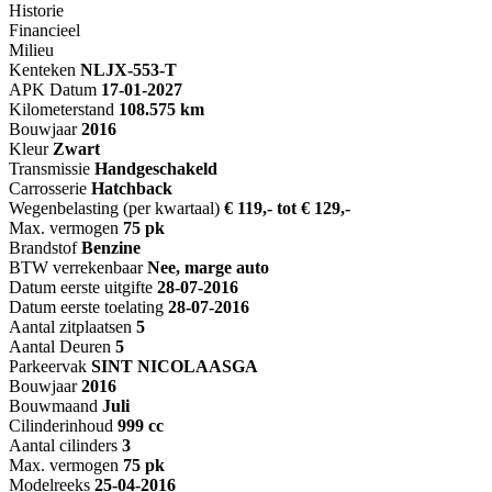
Historie
Financieel
Milieu
Kenteken
NL
JX-553-T
APK Datum
17-01-2027
Kilometerstand
108.575 km
Bouwjaar
2016
Kleur
Zwart
Transmissie
Handgeschakeld
Carrosserie
Hatchback
Wegenbelasting (per kwartaal)
€ 119,- tot € 129,-
Max. vermogen
75 pk
Brandstof
Benzine
BTW verrekenbaar
Nee, marge auto
Datum eerste uitgifte
28-07-2016
Datum eerste toelating
28-07-2016
Aantal zitplaatsen
5
Aantal Deuren
5
Parkeervak
SINT NICOLAASGA
Bouwjaar
2016
Bouwmaand
Juli
Cilinderinhoud
999 cc
Aantal cilinders
3
Max. vermogen
75 pk
Modelreeks
25-04-2016