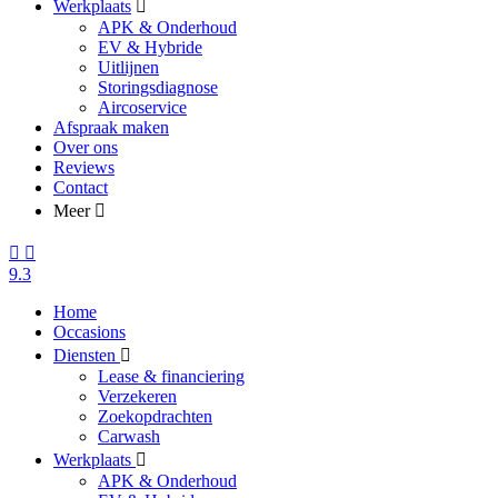
Werkplaats
APK & Onderhoud
EV & Hybride
Uitlijnen
Storingsdiagnose
Aircoservice
Afspraak maken
Over ons
Reviews
Contact
Meer
9.3
Home
Occasions
Diensten
Lease & financiering
Verzekeren
Zoekopdrachten
Carwash
Werkplaats
APK & Onderhoud