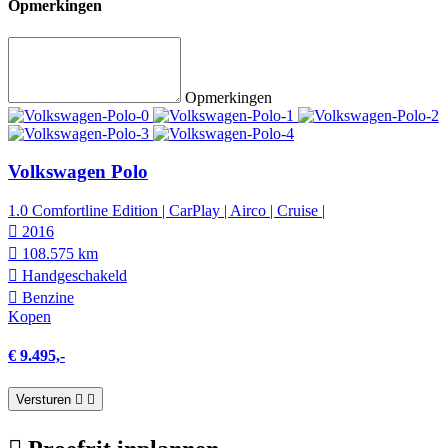
Opmerkingen
Opmerkingen
Volkswagen Polo
1.0 Comfortline Edition | CarPlay | Airco | Cruise |
2016
108.575 km
Hand­geschakeld
Benzine
Kopen
€ 9.495,-
Versturen