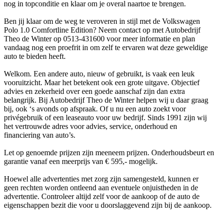
nog in topconditie en klaar om je overal naartoe te brengen.
Ben jij klaar om de weg te veroveren in stijl met de Volkswagen
Polo 1.0 Comfortline Edition? Neem contact op met Autobedrijf
Theo de Winter op 0513-431600 voor meer informatie en plan
vandaag nog een proefrit in om zelf te ervaren wat deze geweldige
auto te bieden heeft.
Welkom. Een andere auto, nieuw of gebruikt, is vaak een leuk
vooruitzicht. Maar het betekent ook een grote uitgave. Objectief
advies en zekerheid over een goede aanschaf zijn dan extra
belangrijk. Bij Autobedrijf Theo de Winter helpen wij u daar graag
bij, ook ‘s avonds op afspraak. Of u nu een auto zoekt voor
privégebruik of een leaseauto voor uw bedrijf. Sinds 1991 zijn wij
het vertrouwde adres voor advies, service, onderhoud en
financiering van auto’s.
Let op genoemde prijzen zijn meeneem prijzen. Onderhoudsbeurt en
garantie vanaf een meerprijs van € 595,- mogelijk.
Hoewel alle advertenties met zorg zijn samengesteld, kunnen er
geen rechten worden ontleend aan eventuele onjuistheden in de
advertentie. Controleer altijd zelf voor de aankoop of de auto de
eigenschappen bezit die voor u doorslaggevend zijn bij de aankoop.