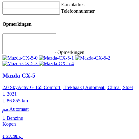
E-mailadres
Telefoonnummer
Opmerkingen
Opmerkingen
Mazda CX-5
2.0 SkyActiv-G 165 Comfort | Trekhaak | Automaat | Clima | Stoel
2021
86.855 km
Automaat
Benzine
Kopen
€ 27.495,-