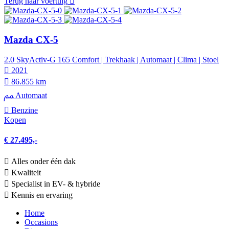
Terug naar voertuig
Mazda CX-5
2.0 SkyActiv-G 165 Comfort | Trekhaak | Automaat | Clima | Stoel
2021
86.855 km
Automaat
Benzine
Kopen
€ 27.495,-
Alles onder één dak
Kwaliteit
Specialist in EV- & hybride
Kennis en ervaring
Home
Occasions