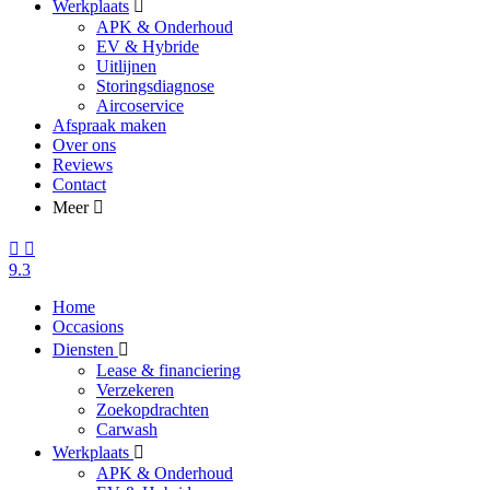
Werkplaats
APK & Onderhoud
EV & Hybride
Uitlijnen
Storingsdiagnose
Aircoservice
Afspraak maken
Over ons
Reviews
Contact
Meer
9.3
Home
Occasions
Diensten
Lease & financiering
Verzekeren
Zoekopdrachten
Carwash
Werkplaats
APK & Onderhoud