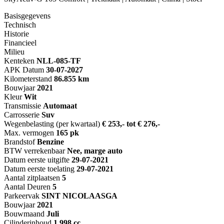
Basisgegevens
Technisch
Historie
Financieel
Milieu
Kenteken
NL
L-085-TF
APK Datum
30-07-2027
Kilometerstand
86.855 km
Bouwjaar
2021
Kleur
Wit
Transmissie
Automaat
Carrosserie
Suv
Wegenbelasting (per kwartaal)
€ 253,- tot € 276,-
Max. vermogen
165 pk
Brandstof
Benzine
BTW verrekenbaar
Nee, marge auto
Datum eerste uitgifte
29-07-2021
Datum eerste toelating
29-07-2021
Aantal zitplaatsen
5
Aantal Deuren
5
Parkeervak
SINT NICOLAASGA
Bouwjaar
2021
Bouwmaand
Juli
Cilinderinhoud
1.998 cc