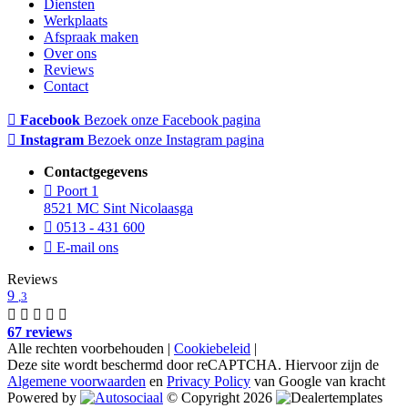
Diensten
Werkplaats
Afspraak maken
Over ons
Reviews
Contact
Facebook
Bezoek onze Facebook pagina
Instagram
Bezoek onze Instagram pagina
Contactgegevens
Poort 1
8521 MC Sint Nicolaasga
0513 - 431 600
E-mail ons
Reviews
9
,3
67 reviews
Alle rechten voorbehouden |
Cookiebeleid
|
Deze site wordt beschermd door reCAPTCHA. Hiervoor zijn de
Algemene voorwaarden
en
Privacy Policy
van Google van kracht
Powered by
© Copyright 2026