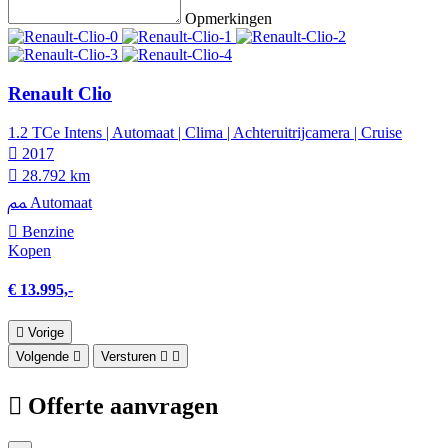
Opmerkingen
Renault Clio
1.2 TCe Intens | Automaat | Clima | Achteruitrijcamera | Cruise
2017
28.792 km
Automaat
Benzine
Kopen
€ 13.995,-
Vorige
Volgende
Versturen
Offerte aanvragen