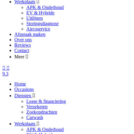
Werkplaats
APK & Onderhoud
EV & Hybride
Uitlijnen
Storingsdiagnose
Aircoservice
Afspraak maken
Over ons
Reviews
Contact
Meer
9.3
Home
Occasions
Diensten
Lease & financiering
Verzekeren
Zoekopdrachten
Carwash
Werkplaats
APK & Onderhoud