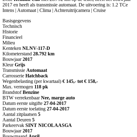
2017 en heeft als transmissie automaat. De uitvoering is: 1.2 TCe
Intens | Automaat | Clima | Achteruitrijcamera | Cruise
Basisgegevens
Technisch
Historie
Financieel
Milieu
Kenteken
NL
NV-117-D
Kilometerstand
28.792 km
Bouwjaar
2017
Kleur
Grijs
Transmissie
Automaat
Carrosserie
Hatchback
Wegenbelasting (per kwartaal)
€ 145,- tot € 158,-
Max. vermogen
118 pk
Brandstof
Benzine
BTW verrekenbaar
Nee, marge auto
Datum eerste uitgifte
27-04-2017
Datum eerste toelating
27-04-2017
Aantal zitplaatsen
5
Aantal Deuren
5
Parkeervak
SINT NICOLAASGA
Bouwjaar
2017
Bouwmaand
April