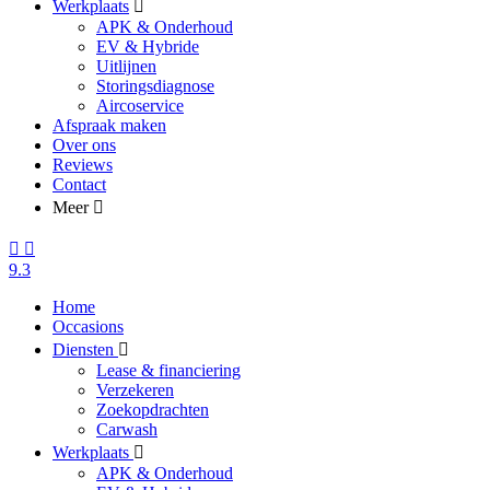
Werkplaats
APK & Onderhoud
EV & Hybride
Uitlijnen
Storingsdiagnose
Aircoservice
Afspraak maken
Over ons
Reviews
Contact
Meer
9.3
Home
Occasions
Diensten
Lease & financiering
Verzekeren
Zoekopdrachten
Carwash
Werkplaats
APK & Onderhoud