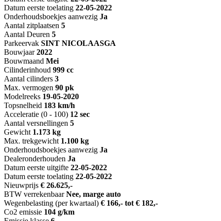
Datum eerste toelating
22-05-2022
Onderhoudsboekjes aanwezig
Ja
Aantal zitplaatsen
5
Aantal Deuren
5
Parkeervak
SINT NICOLAASGA
Bouwjaar
2022
Bouwmaand
Mei
Cilinderinhoud
999 cc
Aantal cilinders
3
Max. vermogen
90 pk
Modelreeks
19-05-2020
Topsnelheid
183 km/h
Acceleratie (0 - 100)
12 sec
Aantal versnellingen
5
Gewicht
1.173 kg
Max. trekgewicht
1.100 kg
Onderhoudsboekjes aanwezig
Ja
Dealeronderhouden
Ja
Datum eerste uitgifte
22-05-2022
Datum eerste toelating
22-05-2022
Nieuwprijs
€ 26.625,-
BTW verrekenbaar
Nee, marge auto
Wegenbelasting (per kwartaal)
€ 166,- tot € 182,-
Co2 emissie
104 g/km
Emissie klasse
6