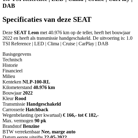
DAB
Specificaties van deze SEAT
Deze
SEAT Leon
met 40.976 km op de teller, heeft het bouwjaar
2022 en heeft als transmissie handgeschakeld. De uitvoering is: 1.0
TSI Reference | LED | Clima | Cruise | CarPlay | DAB
Basisgegevens
Technisch
Historie
Financieel
Milieu
Kenteken
NL
P-100-RL
Kilometerstand
40.976 km
Bouwjaar
2022
Kleur
Rood
Transmissie
Handgeschakeld
Carrosserie
Hatchback
Wegenbelasting (per kwartaal)
€ 166,- tot € 182,-
Max. vermogen
90 pk
Brandstof
Benzine
BTW verrekenbaar
Nee, marge auto
Datum eerste uitgifte
22-05-2022