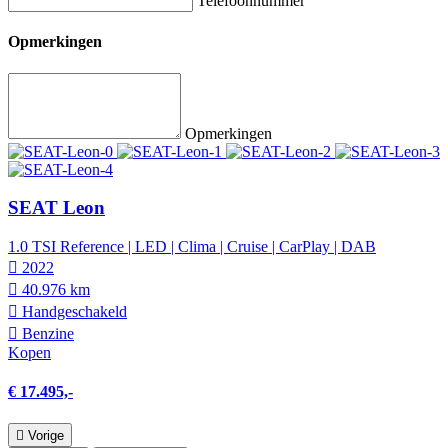
Telefoonnummer
Opmerkingen
Opmerkingen
SEAT Leon
1.0 TSI Reference | LED | Clima | Cruise | CarPlay | DAB
2022
40.976 km
Hand­geschakeld
Benzine
Kopen
€ 17.495,-
Vorige