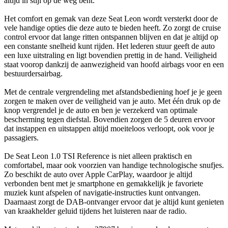
altijd in stijl op de weg bent.
Het comfort en gemak van deze Seat Leon wordt versterkt door de
vele handige opties die deze auto te bieden heeft. Zo zorgt de cruise
control ervoor dat lange ritten ontspannen blijven en dat je altijd op
een constante snelheid kunt rijden. Het lederen stuur geeft de auto
een luxe uitstraling en ligt bovendien prettig in de hand. Veiligheid
staat voorop dankzij de aanwezigheid van hoofd airbags voor en een
bestuurdersairbag.
Met de centrale vergrendeling met afstandsbediening hoef je je geen
zorgen te maken over de veiligheid van je auto. Met één druk op de
knop vergrendel je de auto en ben je verzekerd van optimale
bescherming tegen diefstal. Bovendien zorgen de 5 deuren ervoor
dat instappen en uitstappen altijd moeiteloos verloopt, ook voor je
passagiers.
De Seat Leon 1.0 TSI Reference is niet alleen praktisch en
comfortabel, maar ook voorzien van handige technologische snufjes.
Zo beschikt de auto over Apple CarPlay, waardoor je altijd
verbonden bent met je smartphone en gemakkelijk je favoriete
muziek kunt afspelen of navigatie-instructies kunt ontvangen.
Daarnaast zorgt de DAB-ontvanger ervoor dat je altijd kunt genieten
van kraakhelder geluid tijdens het luisteren naar de radio.