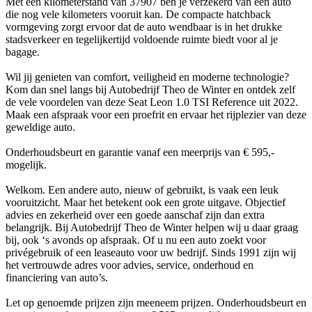
Met een kilometerstand van 37907 ben je verzekerd van een auto
die nog vele kilometers vooruit kan. De compacte hatchback
vormgeving zorgt ervoor dat de auto wendbaar is in het drukke
stadsverkeer en tegelijkertijd voldoende ruimte biedt voor al je
bagage.
Wil jij genieten van comfort, veiligheid en moderne technologie?
Kom dan snel langs bij Autobedrijf Theo de Winter en ontdek zelf
de vele voordelen van deze Seat Leon 1.0 TSI Reference uit 2022.
Maak een afspraak voor een proefrit en ervaar het rijplezier van deze
geweldige auto.
Onderhoudsbeurt en garantie vanaf een meerprijs van € 595,-
mogelijk.
Welkom. Een andere auto, nieuw of gebruikt, is vaak een leuk
vooruitzicht. Maar het betekent ook een grote uitgave. Objectief
advies en zekerheid over een goede aanschaf zijn dan extra
belangrijk. Bij Autobedrijf Theo de Winter helpen wij u daar graag
bij, ook ‘s avonds op afspraak. Of u nu een auto zoekt voor
privégebruik of een leaseauto voor uw bedrijf. Sinds 1991 zijn wij
het vertrouwde adres voor advies, service, onderhoud en
financiering van auto’s.
Let op genoemde prijzen zijn meeneem prijzen. Onderhoudsbeurt en