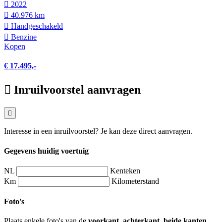
2022
40.976 km
Hand­geschakeld
Benzine
Kopen
€ 17.495,-
Inruilvoorstel aanvragen
Interesse in een inruilvoorstel? Je kan deze direct aanvragen.
Gegevens huidig voertuig
NL
Kenteken
Km
Kilometerstand
Foto's
Plaats enkele foto's van de
voorkant, achterkant, beide kanten,