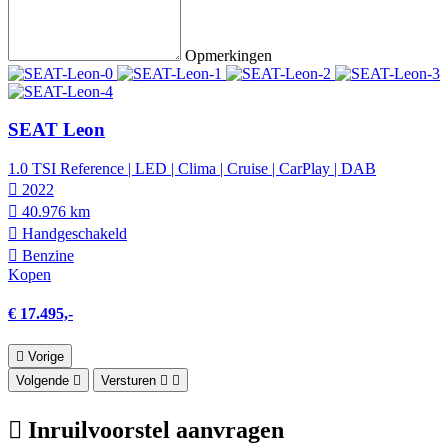
Opmerkingen
SEAT Leon
1.0 TSI Reference | LED | Clima | Cruise | CarPlay | DAB
2022
40.976 km
Hand­geschakeld
Benzine
Kopen
€ 17.495,-
Vorige
Volgende
Versturen
Inruilvoorstel aanvragen